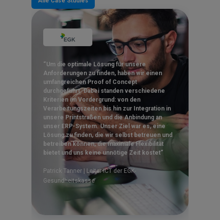
Alle Case Studies
“Um die optimale Lösung für unsere
Anforderungen zu finden, haben wir einen
umfangreichen Proof of Concept
durchgeführt. Dabei standen verschiedene
Kriterien im Vordergrund: von den
Verarbeitungszeiten bis hin zur Integration in
unsere Printstraßen und die Anbindung an
unser ERP-System. Unser Ziel war es, eine
Lösung zu finden, die wir selbst betreuen und
betreiben können, die maximale Flexibilität
bietet und uns keine unnötige Zeit kostet”
Patrick Tanner | Leiter ICT der EGK-
Gesundheitskasse