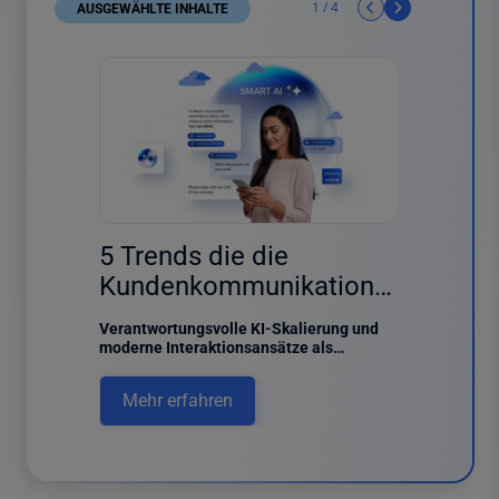
1
/
4
AUSGEWÄHLTE INHALTE
4 results found
Der u
5 Trends die die
e
für C
Kundenkommunikation
strat
2026 prägen werden
Dieser L
Verantwortungsvolle KI-Skalierung und
utzt, um
einen Übe
moderne Interaktionsansätze als
Managem
Schlüssel zur Neugestaltung des
rieren.
ihre Funk
Kundenerlebnisses.
Mehr 
Mehr erfahren