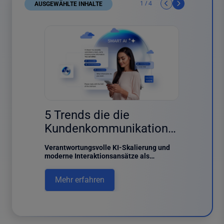
1
/
4
AUSGEWÄHLTE INHALTE
4 results found
Der u
5 Trends die die
e
für C
Kundenkommunikation
strat
2026 prägen werden
Dieser L
Verantwortungsvolle KI-Skalierung und
utzt, um
einen Übe
moderne Interaktionsansätze als
Managem
Schlüssel zur Neugestaltung des
rieren.
ihre Funk
Kundenerlebnisses.
Mehr 
Mehr erfahren