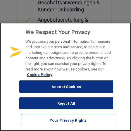
Geschäftsanwendungen &
Kunden-Onboarding
Angebotserstellung &
Risikoprüfung
We Respect Your Privacy
Policenverwaltung
We process your personal information to measure
Erneuerungen
and improve our sites and service, to assist our
marketing campaigns and to provide personalised
Onboarding von Agenten &
content and advertising. By clicking the button on
Maklern
the right, you can exercise your privacy rights. To
read more about how we use cookies, see our
Schadenmeldung
Cookie Policy
Accept Cookies
Reject All
Your Privacy Rights
Versicherung (Leben)